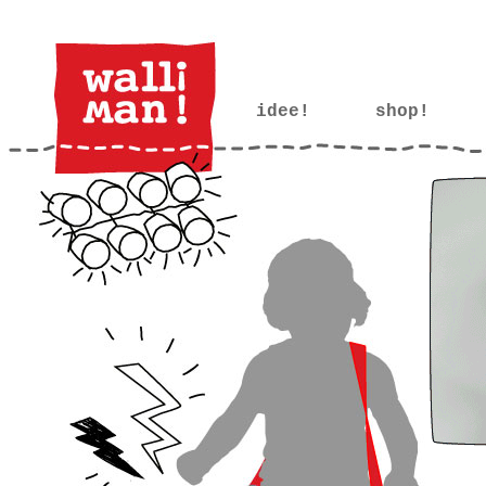
idee!
••••
shop!
•••œ