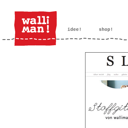
idee!
••••
shop!
•••œ